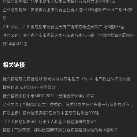
企业总部地址：北京市朝阳区红军营南路15号瑞普大厦座A座3层
企业总部地址：安徽省合肥市高新区创新大道2800号创新产业园二期F5栋8
层
四川公司：四川省成都市高新区天府二街东方希望天祥广 场B座613室
陕西公司：陕西省西安市高新区丈八东路与丈八一路十字绿地蓝海大厦西单
元14楼1412室
相关链接
捷兴信通成为首批通过“移动互联网应用程序（App）用户权益保护测试能力”验证企业
捷兴信源 公司介绍与业务简介
捷兴信源荣获小米MIPC 2022「最佳合作伙伴」称号
企业要闻 | 合肥高新区党工委委员、管委会副主任吕长富一行莅临捷兴信源调研
再次上榜！捷兴信源连续2届蝉联中国隐形独角兽500强
《个人信息保护法》对于个人和企业有着怎样的意义？
捷报 | 再次获奖！捷兴信源荣获2021合肥高新潜在独角兽企业称号