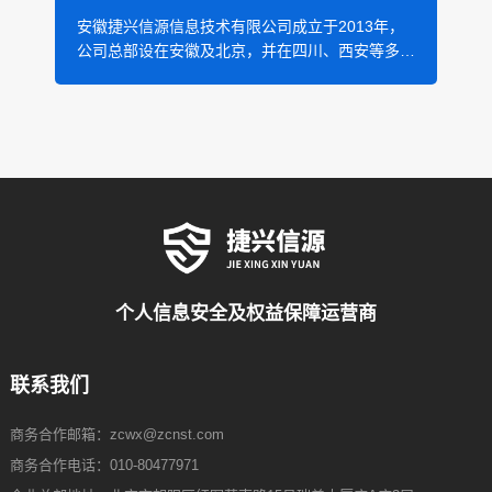
依
安徽捷兴信源信息技术有限公司成立于2013年，
公司总部设在安徽及北京，并在四川、西安等多个
准
地区设有分支机构。作为个人信息安全及权益保障
检
领域的高新技术企业，公司致力于移动互联网安全
应
及个人信息安全的技术研究、产品研发与服务支
撑，依托自身独到的应用安全检测技术和产品，以
移动互联网安全作为切入点，成功构建“信息安全
监测”、“个人信息安全保护”以及“应用开发者（安
全）营销服务”的全方位防护体系。
个人信息安全及权益保障运营商
联系我们
商务合作邮箱：zcwx@zcnst.com
商务合作电话：010-80477971