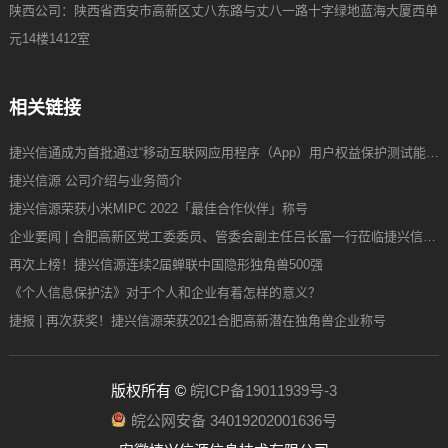
陕西公司：陕西省西安市高新区丈八东路与丈八一路十字绿地蓝海大厦西单
元14楼1412室
相关链接
捷兴信通成为首批通过“移动互联网应用程序（App）用户权益保护测试能力”验证企业
捷兴信源 公司介绍与业务简介
捷兴信源荣获小米MIPC 2022「最佳合作伙伴」称号
企业要闻 | 合肥高新区党工委委员、管委会副主任吕长富一行莅临捷兴信源调研
再次上榜！捷兴信源连续2届蝉联中国隐形独角兽500强
《个人信息保护法》对于个人和企业有着怎样的意义？
捷报 | 再次获奖！捷兴信源荣获2021合肥高新潜在独角兽企业称号
版权所有 ©
皖ICP备19011939号-3
皖公网安备 34019202001636号