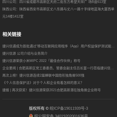
四川公司：四川省成都市高新区天府二街东方希望天祥广 场B座613室
陕西公司：陕西省西安市高新区丈八东路与丈八一路十字绿地蓝海大厦西单
元14楼1412室
相关链接
捷兴信通成为首批通过“移动互联网应用程序（App）用户权益保护测试能力”验证企业
捷兴信源 公司介绍与业务简介
捷兴信源荣获小米MIPC 2022「最佳合作伙伴」称号
企业要闻 | 合肥高新区党工委委员、管委会副主任吕长富一行莅临捷兴信源调研
再次上榜！捷兴信源连续2届蝉联中国隐形独角兽500强
《个人信息保护法》对于个人和企业有着怎样的意义？
捷报 | 再次获奖！捷兴信源荣获2021合肥高新潜在独角兽企业称号
版权所有 ©
皖ICP备19011939号-3
皖公网安备 34019202001636号