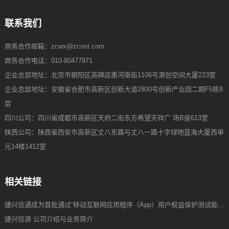
联系我们
商务合作邮箱：zcwx@zcnst.com
商务合作电话：010-80477971
企业总部地址：北京市朝阳区高碑店惠河南街1106号源创空间大厦223室
企业总部地址：安徽省合肥市高新区创新大道2800号创新产业园二期F5栋8
层
四川公司：四川省成都市高新区天府二街东方希望天祥广 场B座613室
陕西公司：陕西省西安市高新区丈八东路与丈八一路十字绿地蓝海大厦西单
元14楼1412室
相关链接
捷兴信通成为首批通过“移动互联网应用程序（App）用户权益保护测试能力”验证企业
捷兴信源 公司介绍与业务简介