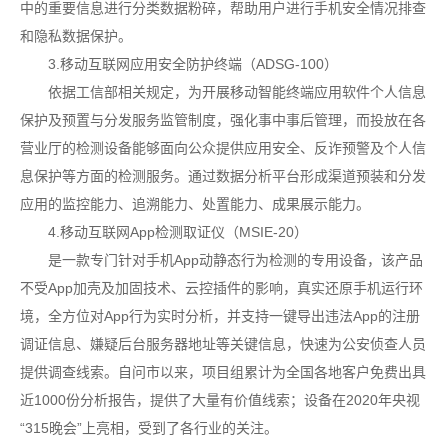
中的重要信息进行分类数据粉碎，帮助用户进行手机安全情况排查
和隐私数据保护。
3.移动互联网应用安全防护终端（ADSG-100）
依据工信部相关规定，为开展移动智能终端应用软件个人信息
保护及预置与分发服务监管制度，强化事中事后管理，而投放在各
营业厅的检测设备能够面向公众提供应用安全、反诈预警及个人信
息保护等方面的检测服务。通过数据分析平台形成渠道预装和分发
应用的监控能力、追溯能力、处置能力、成果展示能力。
4.移动互联网App检测取证仪（MSIE-20）
是一款专门针对手机App动静态行为检测的专用设备，该产品
不受App加壳及加固技术、云控插件的影响，真实还原手机运行环
境，全方位对App行为实时分析，并支持一键导出违法App的注册
调证信息、嫌疑后台服务器地址等关键信息，快速为公安侦查人员
提供调查线索。自问市以来，项目组累计为全国各地客户免费出具
近1000份分析报告，提供了大量有价值线索；设备在2020年央视
“315晚会”上亮相，受到了各行业的关注。