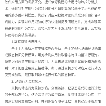
软件应用方面的发展研究。捷兴信源构建的应用行为监控分析技
术，通过针对应用行为的精细化分析识别算法和基于学习形成的应
用威胁多维研判模型，构建针对应用数据对象的关联分析和综合研
判能力，实现对应用威胁的行为快速捕捉及问题定性，完成准确率
较高的应用行为判定。该技术能力对于发现加壳变形病毒、云控插
件病毒有突破性进展。
1.静态特征扫描技术
基于千万级应用样本抽取静态特征，基于SVM和决策树训练生
成静态特征分析模型，可对检测应用抽取静态特征向量进行研判，
快速识别恶意应用或可疑应用，为真机测试提供测试依据和方向指
引；对于加固应用或云控插件，亦可通过真机沙箱对应用进行动态
脱壳或加载拦截获取到最终运行代码的静态特征。
2. 动态行为监控技术
真机的动态行为监控沙箱，全面监控、记录恶意代码运行过程
的全部动态行为，结合恶意行为模型算法、多特征恶意行为库，可
快速实现恶意精准研判、并同步留存电子证据；真机动态沙箱对加